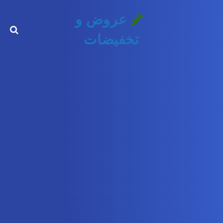
عروض و
تخفيضات