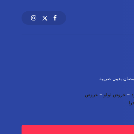
د
–
عروض لولو
–
عروض
را