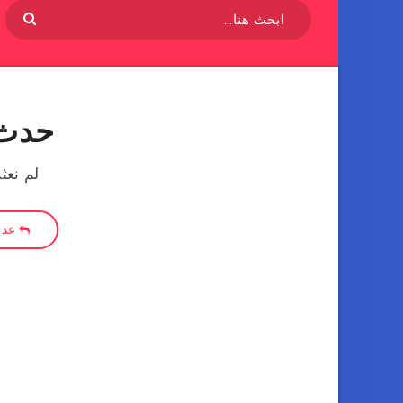
حدث 
لم نعث
عد إ