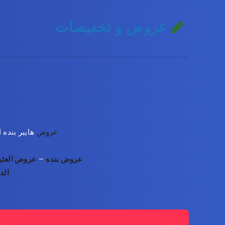
عروض و تخفيضات
عروض
هايبر بنده الأسبوعية 27 مارس 2024 الموافق 17
عروض بنده
–
عروض العثي
الد