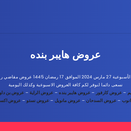
عروض هايبر بنده
 رمضان 1445 عروض مقاضي رمضان بدون ضريبة
نسعى دائما لنوفر لكم كافة العروض الاسبوعية وكذلك اليومية
م
–
عروض كارفور
–
عروض هايبر بنده
–
عروض الراية
–
عروض بن داو
انوب
–
عروض السدحان
–
عروض مانويل
–
عروض نستو
–
عروض اكست