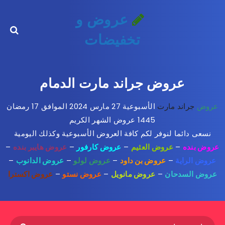
عروض و
تخفيضات
عروض جراند مارت الدمام
عروض
جراند مارت
الأسبوعية 27 مارس 2024 الموافق 17 رمضان
1445 عروض الشهر الكريم
نسعى دائما لنوفر لكم كافة العروض الأسبوعية وكذلك اليومية
عروض بنده
–
عروض العثيم
–
عروض كارفور
–
عروض هايبر بنده
–
عروض الراية
–
عروض بن داود
–
عروض لولو
–
عروض الدانوب
–
عروض السدحان
–
عروض مانويل
–
عروض نستو
–
عروض اكسترا