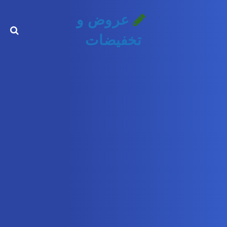
عروض و
تخفيضات