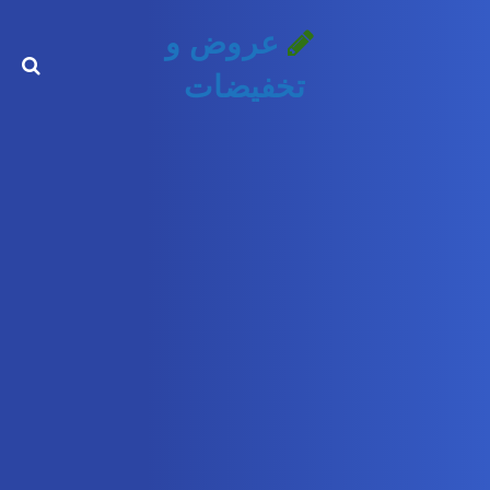
عروض و
تخفيضات