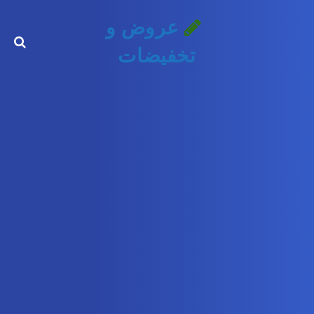
عروض و
تخفيضات