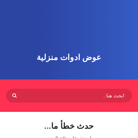
عوض ادوات منزلية
حدث خطأ ما...