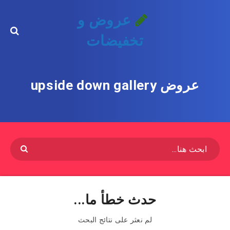
عروض و
تخفيضات
عروض upside down gallery
حدث خطأ ما...
لم نعثر على نتائج البحث