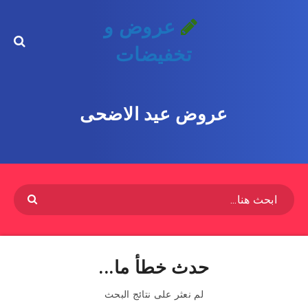
عروض و
تخفيضات
عروض عيد الاضحى
حدث خطأ ما...
لم نعثر على نتائج البحث