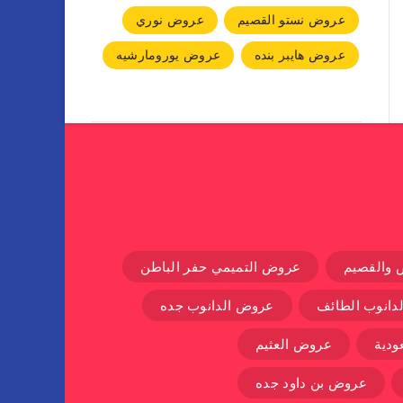
عروض نستو القصيم
عروض نوري
عروض هايبر بنده
عروض يورومارشيه
 والقصيم
عروض التميمي حفر الباطن
دانوب الطائف
عروض الدانوب جده
دية
عروض العثيم
عروض بن داود جده