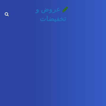
عروض و
تخفيضات