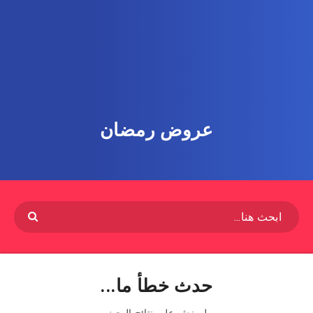
عروض رمضان
حدث خطأ ما...