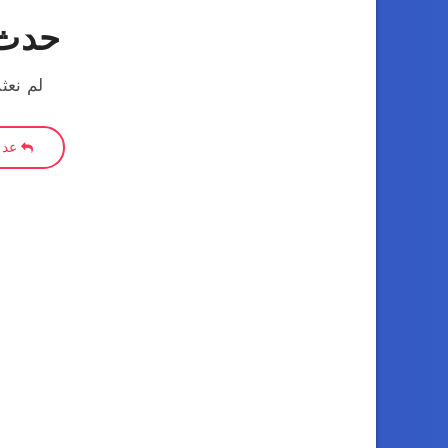
حدث 
لم نعث
عد إ