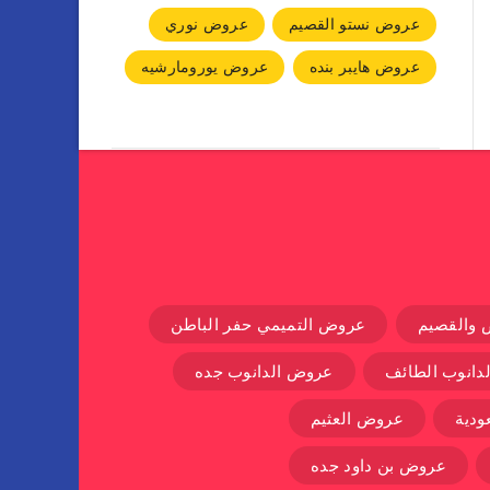
عروض نستو القصيم
عروض نوري
عروض هايبر بنده
عروض يورومارشيه
 والقصيم
عروض التميمي حفر الباطن
دانوب الطائف
عروض الدانوب جده
دية
عروض العثيم
عروض بن داود جده