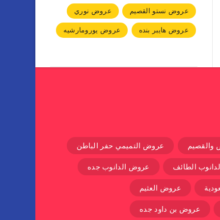
عروض نستو القصيم
عروض نوري
عروض هايبر بنده
عروض يورومارشيه
 والقصيم
عروض التميمي حفر الباطن
دانوب الطائف
عروض الدانوب جده
دية
عروض العثيم
عروض بن داود جده