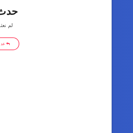
حدث 
لم نعث
عد إ