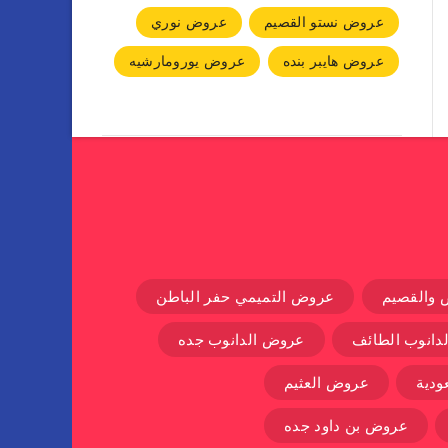
عروض نستو القصيم
عروض نوري
عروض هايبر بنده
عروض يورومارشيه
 والقصيم
عروض التميمي حفر الباطن
دانوب الطائف
عروض الدانوب جده
دية
عروض العثيم
عروض بن داود جده