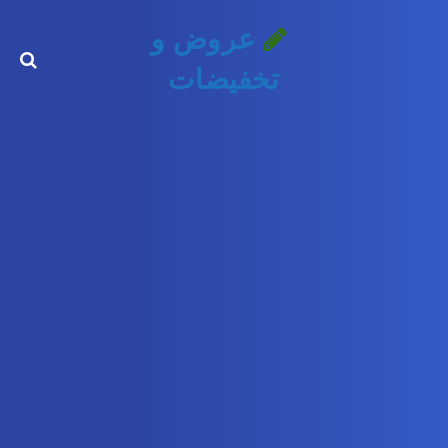
عروض و
تخفيضات