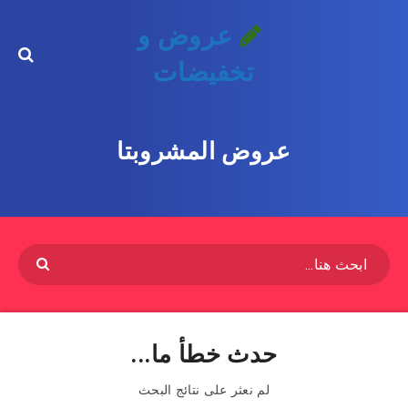
عروض و
تخفيضات
عروض المشروبتا
حدث خطأ ما...
لم نعثر على نتائج البحث