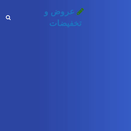
عروض و
تخفيضات