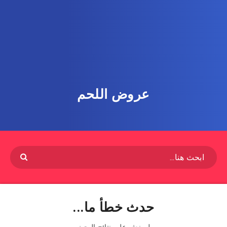
عروض اللحم
حدث خطأ ما...