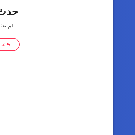
حدث 
لم نعث
عد إ