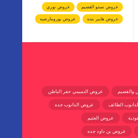
عروض نستو القصيم
عروض نوري
عروض هايبر بنده
عروض يورومارشيه
 والقصيم
عروض التميمي حفر الباطن
دانوب الطائف
عروض الدانوب جده
دية
عروض العثيم
عروض بن داود جده