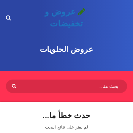
عروض و
تخفيضات
عروض الحلويات
حدث خطأ ما...
لم نعثر على نتائج البحث