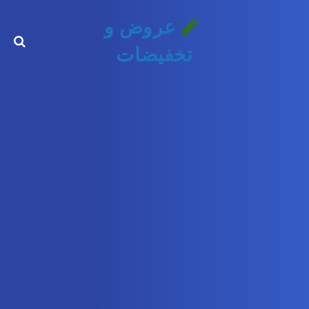
عروض و
تخفيضات