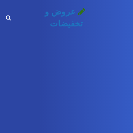
عروض و
تخفيضات