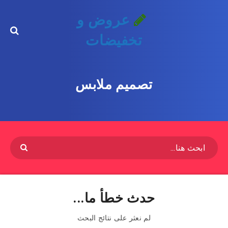
عروض و
تخفيضات
تصميم ملابس
حدث خطأ ما...
لم نعثر على نتائج البحث