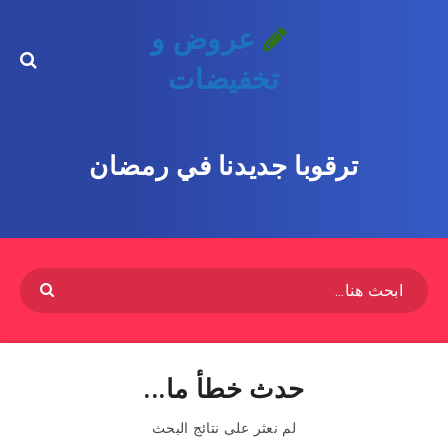
عروض و
تخفيضات
ترقوبا جديدنا في رمضان
حدث خطأ ما...
لم نعثر على نتائج البحث