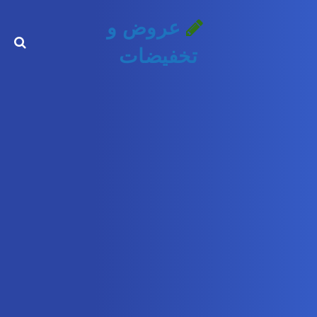
عروض و
تخفيضات