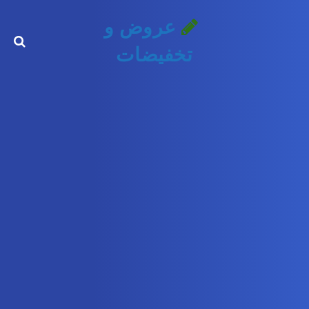
عروض و
تخفيضات