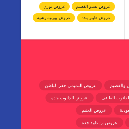
عروض نستو القصيم
عروض نوري
عروض هايبر بنده
عروض يورومارشيه
 والقصيم
عروض التميمي حفر الباطن
دانوب الطائف
عروض الدانوب جده
دية
عروض العثيم
عروض بن داود جده