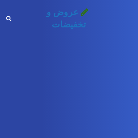
عروض و
تخفيضات