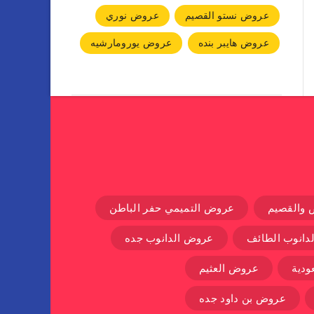
عروض نستو القصيم
عروض نوري
عروض هايبر بنده
عروض يورومارشيه
 والقصيم
عروض التميمي حفر الباطن
دانوب الطائف
عروض الدانوب جده
دية
عروض العثيم
عروض بن داود جده