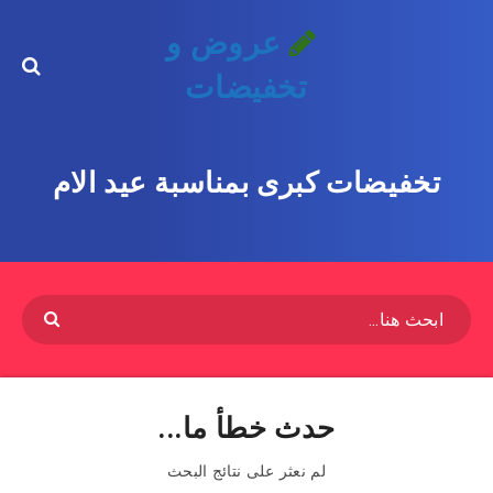
عروض و
تخفيضات
تخفيضات كبرى بمناسبة عيد الام
حدث خطأ ما...
لم نعثر على نتائج البحث