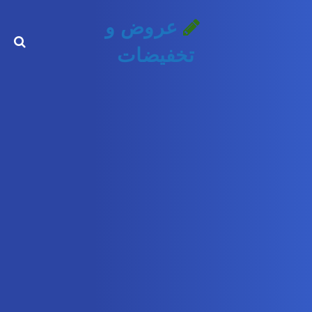
عروض و
تخفيضات