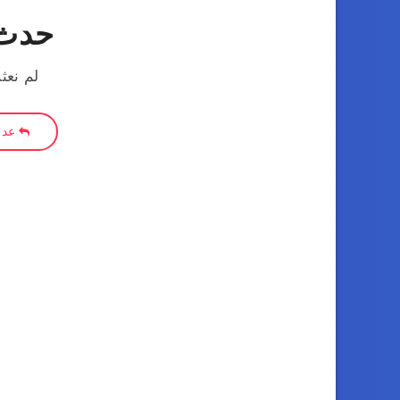
حدث 
لم نعث
عد إ