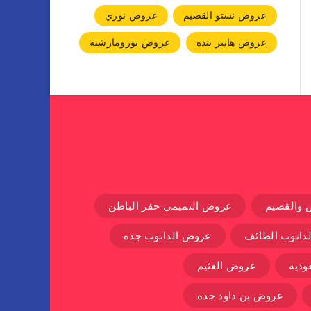
عروض نستو القصيم
عروض نوري
عروض هايبر بنده
عروض يورومارشيه
 والقصيم
عروض التميمي حفر الباطن
دانوب الطائف
عروض الدانوب جده
دية
عروض العثيم
عروض بن داود جده