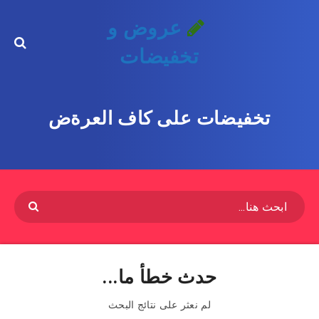
عروض و
تخفيضات
تخفيضات على كاف العرةض
حدث خطأ ما...
لم نعثر على نتائج البحث