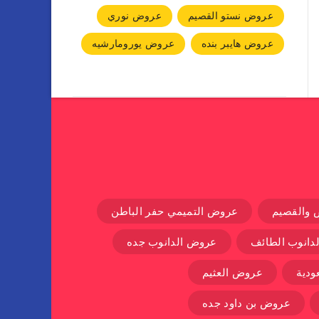
عروض نستو القصيم
عروض نوري
عروض هايبر بنده
عروض يورومارشيه
 والقصيم
عروض التميمي حفر الباطن
دانوب الطائف
عروض الدانوب جده
دية
عروض العثيم
عروض بن داود جده