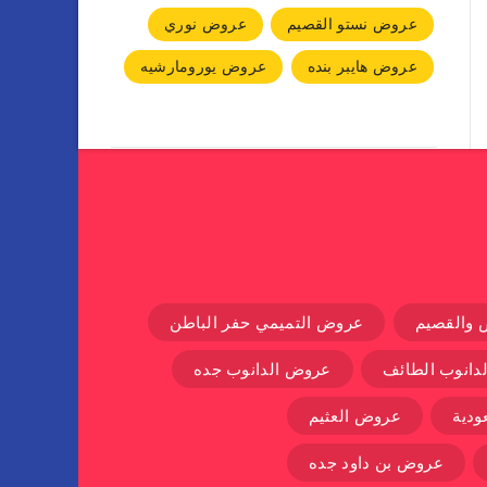
عروض نستو القصيم
عروض نوري
عروض هايبر بنده
عروض يورومارشيه
 والقصيم
عروض التميمي حفر الباطن
دانوب الطائف
عروض الدانوب جده
دية
عروض العثيم
عروض بن داود جده