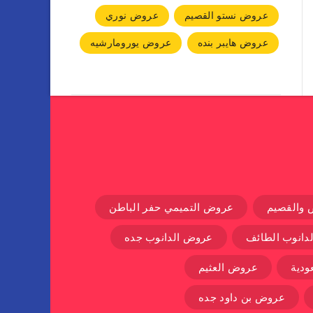
عروض نستو القصيم
عروض نوري
عروض هايبر بنده
عروض يورومارشيه
 والقصيم
عروض التميمي حفر الباطن
دانوب الطائف
عروض الدانوب جده
دية
عروض العثيم
عروض بن داود جده