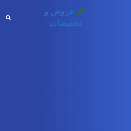
عروض و
تخفيضات