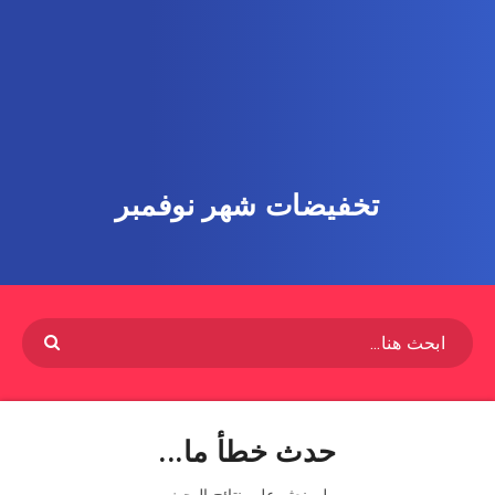
تخفيضات شهر نوفمبر
حدث خطأ ما...