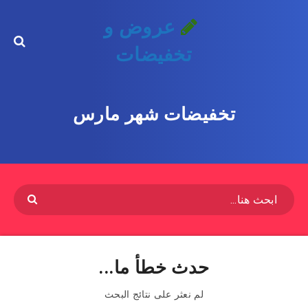
عروض و
تخفيضات
تخفيضات شهر مارس
حدث خطأ ما...
لم نعثر على نتائج البحث