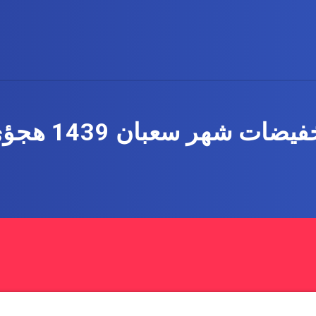
فيضات شهر سعبان 1439 هجؤي