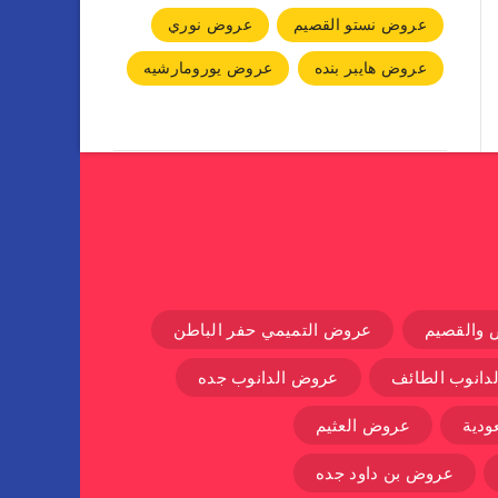
عروض نستو القصيم
عروض نوري
عروض هايبر بنده
عروض يورومارشيه
 والقصيم
عروض التميمي حفر الباطن
دانوب الطائف
عروض الدانوب جده
دية
عروض العثيم
عروض بن داود جده