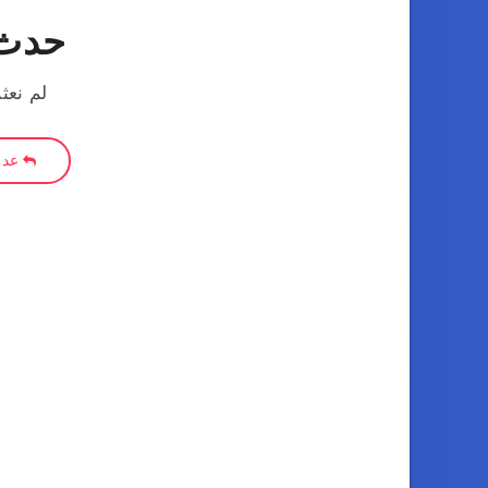
حدث 
لم نعث
عد إ