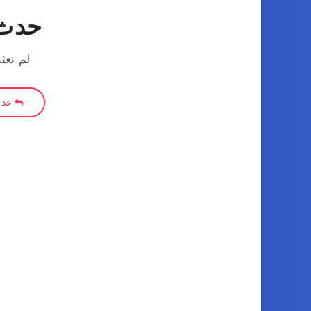
حدث 
لم نعث
عد إ