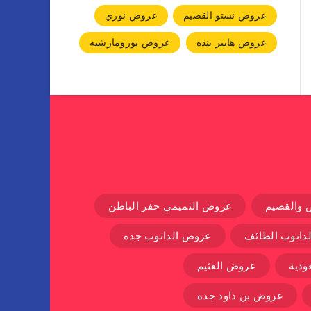
عروض نستو القصيم
عروض نوري
عروض هايبر بنده
عروض يورومارشيه
 والقصيم
عروض التميمي حفر الباطن
دانوب الطائف
عروض الدانوب جده
دية
عروض العثيم
عروض بن داود جده