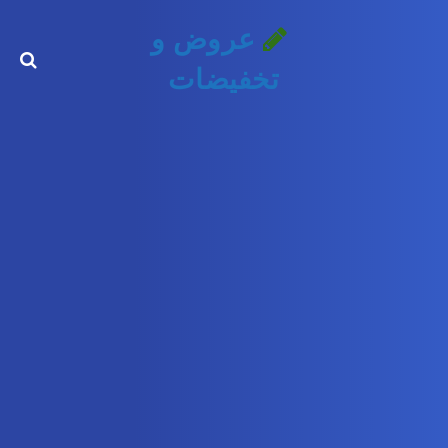
عروض و
تخفيضات