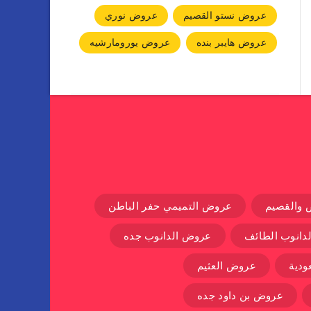
عروض نستو القصيم
عروض نوري
عروض هايبر بنده
عروض يورومارشيه
 والقصيم
عروض التميمي حفر الباطن
دانوب الطائف
عروض الدانوب جده
دية
عروض العثيم
عروض بن داود جده