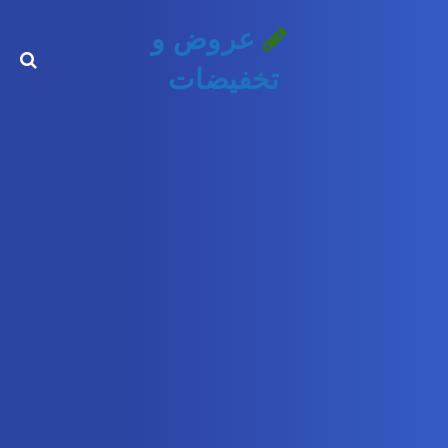
عروض و
تخفيضات