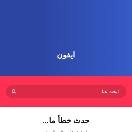
ايفون
حدث خطأ ما...