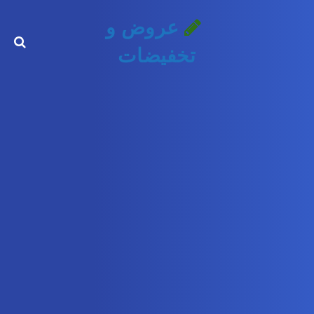
عروض و
تخفيضات