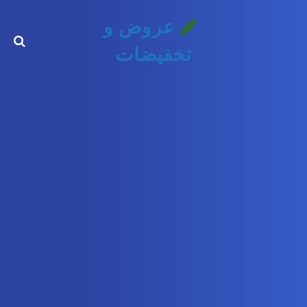
عروض و
تخفيضات