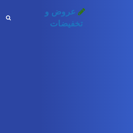
عروض و
تخفيضات