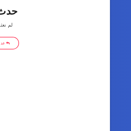
حدث 
لم نعث
عد إ