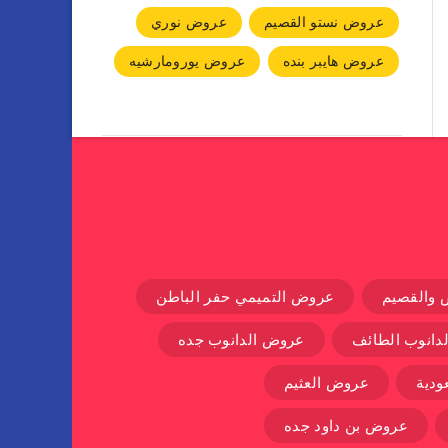
عروض نستو القصيم
عروض نوري
عروض هايبر بنده
عروض يورومارشيه
 والقصيم
عروض التميمي حفر الباطن
دانوب الطائف
عروض الدانوب جده
دية
عروض العثيم
عروض بن داود جده