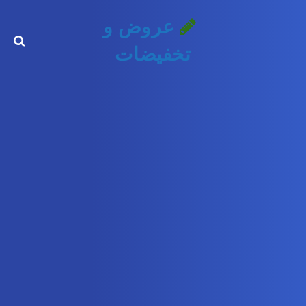
عروض و
تخفيضات