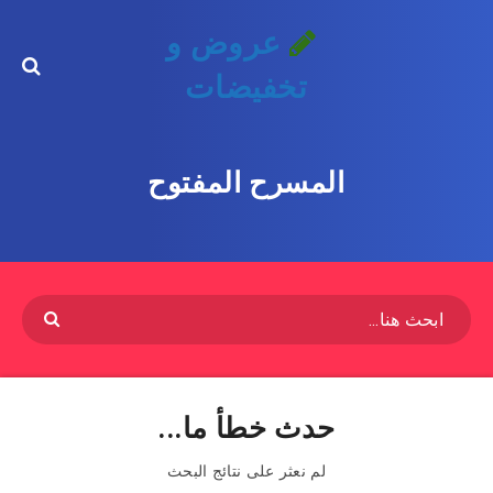
عروض و
تخفيضات
المسرح المفتوح
حدث خطأ ما...
لم نعثر على نتائج البحث