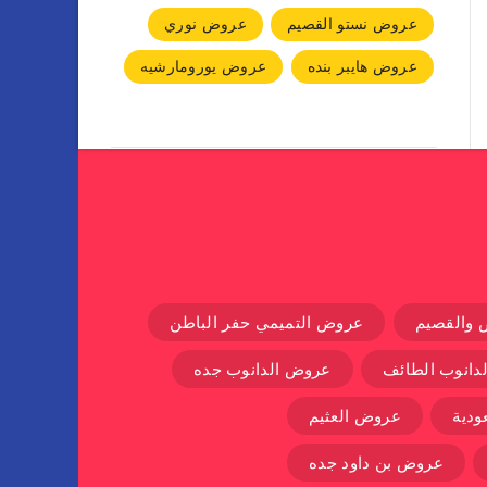
عروض نستو القصيم
عروض نوري
عروض هايبر بنده
عروض يورومارشيه
 والقصيم
عروض التميمي حفر الباطن
دانوب الطائف
عروض الدانوب جده
دية
عروض العثيم
عروض بن داود جده