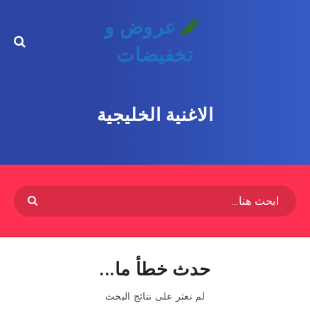
عروض و
تخفيضات
الاغنية الخليجية
حدث خطأ ما...
لم نعثر على نتائج البحث