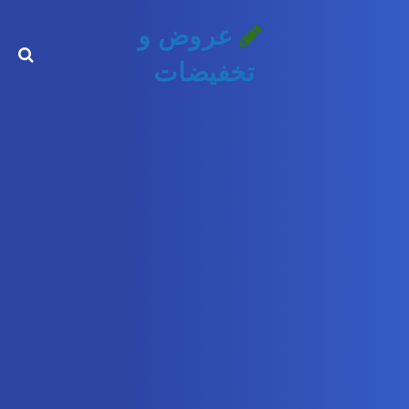
عروض و
تخفيضات